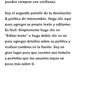
pueden comprar con confianza.
Soy el segundo párrafo de tu devolución
& politica de intercambio. Haga clic aquí
para agregar su propio texto y editarme.
Es fácil. Simplemente haga clic en
"Editar texto" o haga doble clic en mí
para agregar detalles sobre su política y
realizar cambios en la fuente. Soy un
gran lugar para que cuentes una historia
y permitas que tus usuarios sepan un
poco más sobre ti.
California, EE.UU
Sede
syates@cliftonvale.com
São Paulo / BRASIL
Sudamerica
ccrillo@cliftonvale.com